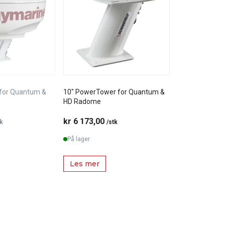
for Quantum &
10" PowerTower for Quantum &
HD Radome
kr 6 173,00
tk
/stk
På lager
Les mer