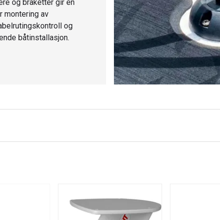
ere og braketter gir en
er montering av
abelrutingskontroll og
ende båtinstallasjon.