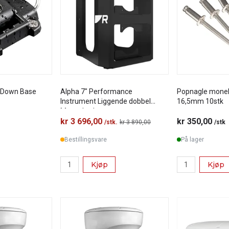
 Down Base
Alpha 7" Performance
Popnagle mone
Instrument Liggende dobbel
16,5mm 10stk
Maste brakett
kr 3 696,00
kr 350,00
/stk.
kr 3 890,00
/stk
Bestillingsvare
På lager
Kjøp
Kjøp