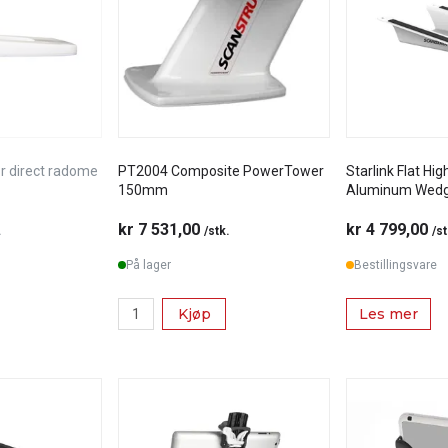
r direct radome
PT2004 Composite PowerTower
Starlink Flat H
150mm
Aluminum Wed
kr 7 531,00
kr 4 799,00
.
/stk.
/st
På lager
Bestillingsvare
Kjøp
Les mer