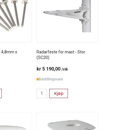
l 4,8mm x
Radarfeste for mast - Stor
(SC20)
kr 5 190,00
/stk
Bestillingsvare
Kjøp