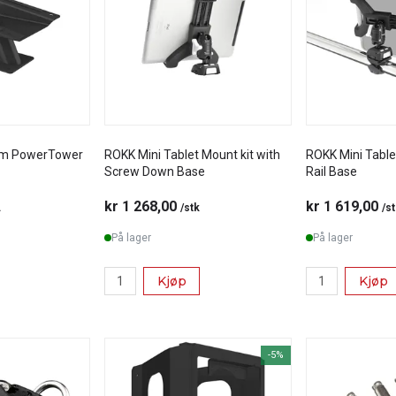
ium PowerTower
ROKK Mini Tablet Mount kit with
ROKK Mini Table
Screw Down Base
Rail Base
kr 1 268,00
kr 1 619,00
.
/stk
/s
På lager
På lager
Kjøp
Kjøp
-5%