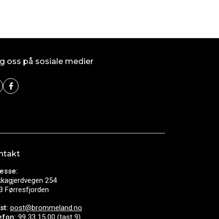
g oss på sosiale medier
ntakt
esse:
kkagjerdvegen 254
3 Førresfjorden
st:
post@brommeland.no
efon:
99 33 15 00 (tast 9)