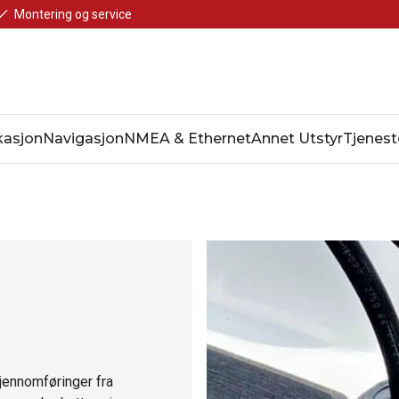
Montering og service
asjon
Navigasjon
NMEA & Ethernet
Annet Utstyr
Tjenest
jennomføringer fra