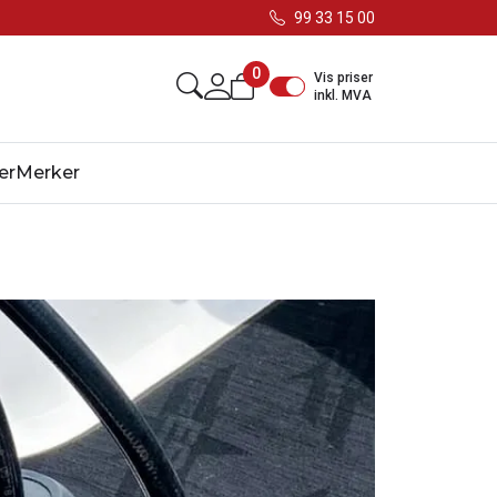
99 33 15 00
0
Vis priser
inkl. MVA
er
Merker