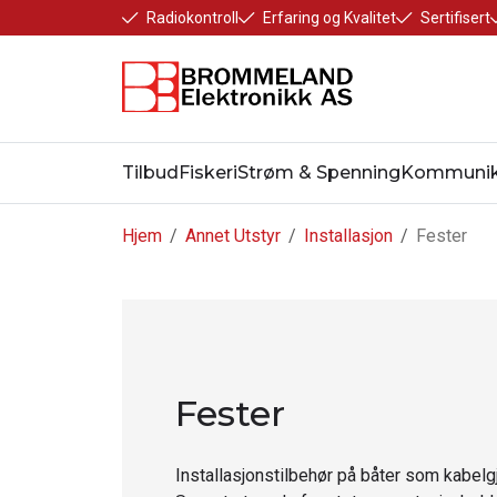
Radiokontroll
Erfaring og Kvalitet
Sertifisert
Tilbud
Fiskeri
Strøm & Spenning
Kommunik
Hjem
/
Annet Utstyr
/
Installasjon
/
Fester
Fester
Installasjonstilbehør på båter som kabelg