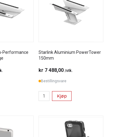
igh-Performance
Starlink Aluminium PowerTower
ge
150mm
kr 7 488,00
k.
/stk.
Bestillingsvare
Kjøp