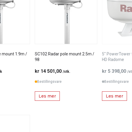
e mount 1.9m /
SC102 Radar pole mount 2.5m /
5" PowerTower 
98
HD Radome
kr 14 501,00
kr 5 398,00
tk
/stk.
/s
Bestillingsvare
Bestillingsvare
Les mer
Les mer