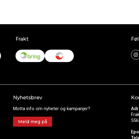
Frakt
Føl
Nyhetsbrev
Ko
Motta info om nyheter og kampanjer?
Adr
Fra
556
Meld meg på
Epo
Tel