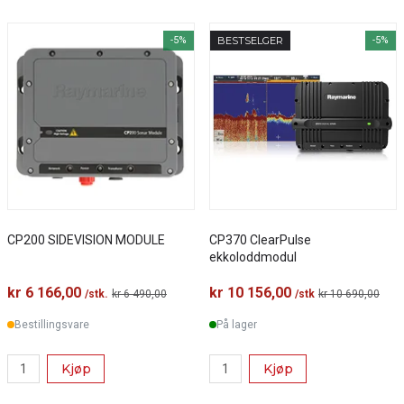
-5%
BESTSELGER
-5%
CP200 SIDEVISION MODULE
CP370 ClearPulse
ekkoloddmodul
kr 6 166,00
kr 10 156,00
/stk.
kr 6 490,00
/stk
kr 10 690,00
Bestillingsvare
På lager
Kjøp
Kjøp