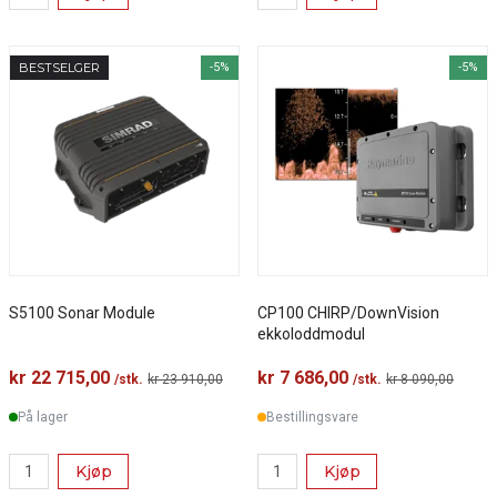
BESTSELGER
-5%
-5%
S5100 Sonar Module
CP100 CHIRP/DownVision
ekkoloddmodul
kr 22 715,00
kr 7 686,00
/stk.
kr 23 910,00
/stk.
kr 8 090,00
På lager
Bestillingsvare
Kjøp
Kjøp