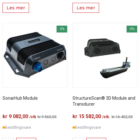
Les mer
Les mer
-5%
-5%
SonarHub Module
StructureScan® 3D Module and
Transducer
kr 9 082,00
kr 15 582,00
/stk
kr 9 560,00
/stk.
kr 16 402,00
Bestillingsvare
Bestillingsvare