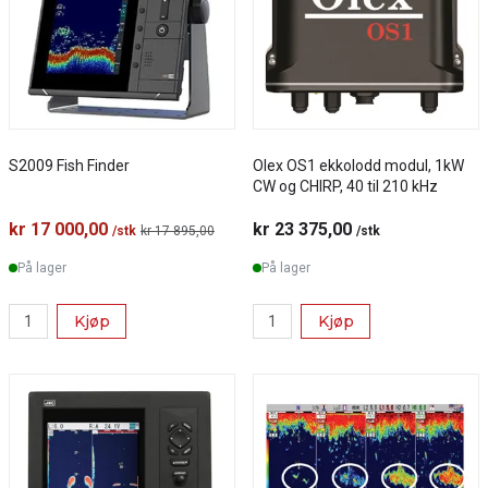
S2009 Fish Finder
Olex OS1 ekkolodd modul, 1kW
CW og CHIRP, 40 til 210 kHz
kr 17 000,00
kr 23 375,00
/stk
kr 17 895,00
/stk
På lager
På lager
Kjøp
Kjøp