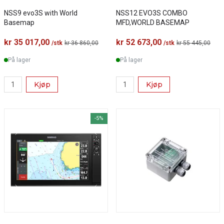
NSS9 evo3S with World
NSS12 EVO3S COMBO
Basemap
MFD,WORLD BASEMAP
kr 35 017,00
kr 52 673,00
/stk
kr 36 860,00
/stk
kr 55 445,00
På lager
På lager
Kjøp
Kjøp
-5%