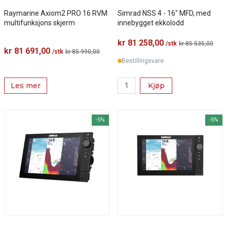
Raymarine Axiom2 PRO 16 RVM
Simrad NSS 4 - 16" MFD, med
multifunksjons skjerm
innebygget ekkolodd
kr 81 258,00
/stk
kr 85 535,00
kr 81 691,00
/stk
kr 85 990,00
Bestillingsvare
Les mer
Kjøp
-5%
-5%