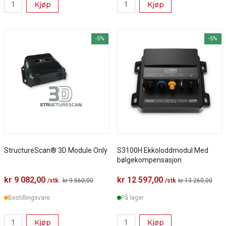
Kjøp
Kjøp
-5%
-5%
StructureScan® 3D Module Only
S3100H Ekkoloddmodul Med
bølgekompensasjon
kr 9 082,00
kr 12 597,00
/stk.
kr 9 560,00
/stk
kr 13 260,00
Bestillingsvare
På lager
Kjøp
Kjøp