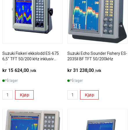
Suzuki Fiskeri ekkolodd ES-675
Suzuki Echo Sounder Fishery ES-
6,5" TFT 50/200 kHz inklusiv
2035II BF TFT 50/200kHz
svinger
kr 15 624,00
kr 31 238,00
/stk
/stk
På lager
På lager
Kjøp
Kjøp