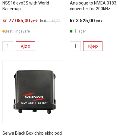
NSS16 evo3S with World
Analogue to NMEA 0183
Basemap
converter for 200kHz
transducers (Depth, Speed and
kr 77 055,00
Temperature)
kr 3 525,00
/stk.
kr 81 110,00
/stk
Bestillingsvare
På lager
Kjøp
Kjøp
Seiwa Black Box chirp ekkolodd