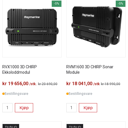
-5%
-5%
RVX1000 3D CHIRP
RVM1600 3D CHIRP Sonar
Ekkoloddmodul
Module
kr 19 656,00
kr 18 041,00
/stk.
kr 20 690,00
/stk
kr 18 990,00
Bestillingsvare
Bestillingsvare
Kjøp
Kjøp
TILBUD
TILBUD