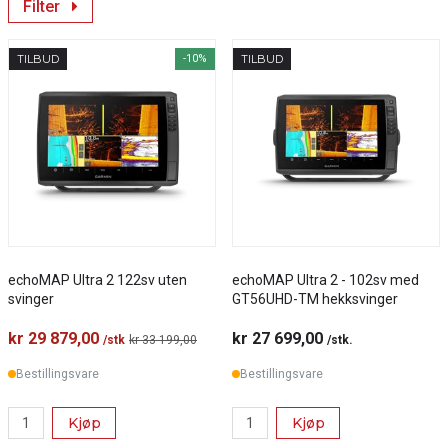
Filter
TILBUD
-10%
TILBUD
echoMAP Ultra 2 122sv uten
echoMAP Ultra 2 - 102sv med
svinger
GT56UHD-TM hekksvinger
kr 29 879,00
kr 27 699,00
/stk
kr 33 199,00
/stk.
Bestillingsvare
Bestillingsvare
Kjøp
Kjøp