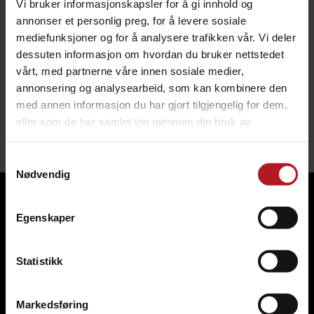
Vi bruker informasjonskapsler for å gi innhold og
annonser et personlig preg, for å levere sosiale
mediefunksjoner og for å analysere trafikken vår. Vi deler
dessuten informasjon om hvordan du bruker nettstedet
Kontakter & splittere
Sikring
vårt, med partnerne våre innen sosiale medier,
annonsering og analysearbeid, som kan kombinere den
med annen informasjon du har gjort tilgjengelig for dem,
eller som de har samlet inn gjennom din bruk av
tjenestene deres.
Samtykkevalg
Nødvendig
Betaling
Egenskaper
Statistikk
Frakt
Markedsføring