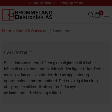
Radiokontroll
Erfaring og Kvalitet
0
Hjem
/
Strøm & Spenning
/
Landstrøm
Landstrøm
Et landstrømsystem i båten gir muligheten til å koble
båten til en ekstern strømkilde når den ligger til kai. Dette
muliggjør
lading
av batterier, drift av apparater og
opprettholder komfort ombord. Det er viktig å ha riktig
utstyr og en sikker tilkobling for å dra nytte
av
landstrøm
effektivt og sikkert.