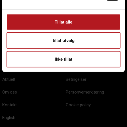
Følg oss på sosiale medier
Tillat alle
tillat utvalg
Meny
Informasjon
Ikke tillat
Hjem
Infosenter
Aktuelt
Betingelser
Om oss
Personvernerklæring
Kontakt
Cookie policy
English