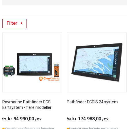
forhold som strøm, tidevann og sjødybde, for å sikre trygg
passasje nær kysten.
Filter
Raymarine Pathfinder ECS
Pathfinder ECDIS 24 system
kartsystem - flere modeller
kr 94 990,00
kr 174 988,00
fra
/stk
fra
/stk