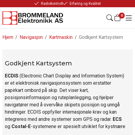
Radiokontroll
Erfaring og Kvalitet
0
Hjem
/
Navigasjon
/
Kartmaskin
/
Godkjent Kartsystem
Godkjent Kartsystem
ECDIS
(Electronic Chart Display and Information System)
er et elektronisk navigasjonssystem som erstatter
papirkart ombord på skip. Det viser kart,
posisjonsinformasjon og ruteplanlegging, og hjelper
navigatører med å overvåke skipets posisjon og unngå
hindringer. ECDIS oppfyller internasjonale krav og kan
integreres med andre systemer som GPS og radar.
ECS
og
Costal-E
-systemene er spesielt utviklet for kystnære
navigasjonsbehov, med detaljert informasjon om lokale