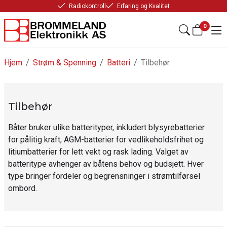
Radiokontroll
Erfaring og Kvalitet
0
Hjem
/
Strøm & Spenning
/
Batteri
/
Tilbehør
Tilbehør
Båter bruker ulike batterityper, inkludert blysyrebatterier
for pålitig kraft, AGM-batterier for vedlikeholdsfrihet og
litiumbatterier for lett vekt og rask lading. Valget av
batteritype avhenger av båtens behov og budsjett. Hver
type bringer fordeler og begrensninger i strømtilførsel
ombord.