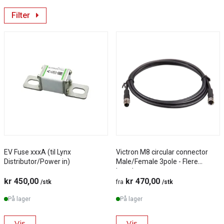
Filter
EV Fuse xxxA (til Lynx
Victron M8 circular connector
Distributor/Power in)
Male/Female 3pole - Flere
lengder
kr 450,00
kr 470,00
/stk
fra
/stk
På lager
På lager
Vis
Vis