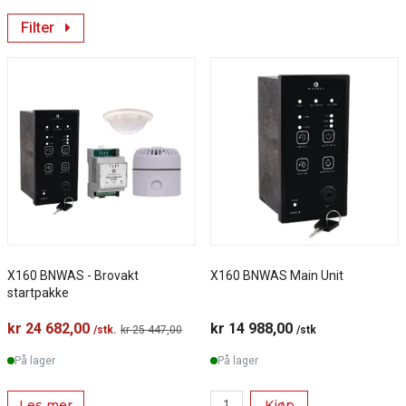
Filter
X160 BNWAS - Brovakt
X160 BNWAS Main Unit
startpakke
kr 24 682,00
kr 14 988,00
/stk.
kr 25 447,00
/stk
På lager
På lager
Les mer
Kjøp