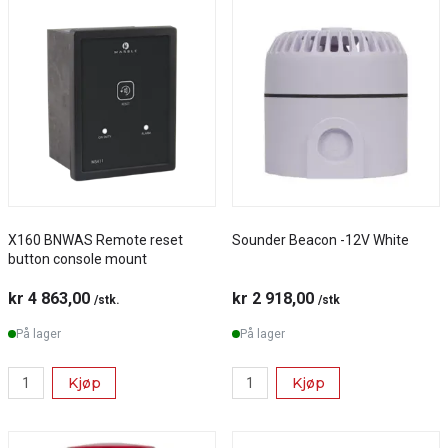
X160 BNWAS Remote reset
Sounder Beacon -12V White
button console mount
kr 4 863,00
kr 2 918,00
/stk.
/stk
På lager
På lager
Kjøp
Kjøp