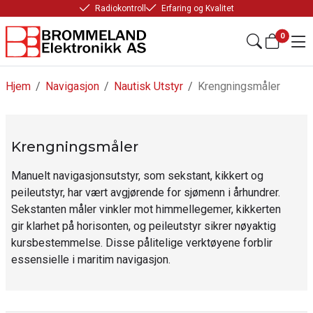
Radiokontroll
Erfaring og Kvalitet
0
Hjem
/
Navigasjon
/
Nautisk Utstyr
/
Krengningsmåler
Krengningsmåler
Manuelt navigasjonsutstyr, som sekstant, kikkert og
peileutstyr, har vært avgjørende for sjømenn i århundrer.
Sekstanten måler vinkler mot himmellegemer, kikkerten
gir klarhet på horisonten, og peileutstyr sikrer nøyaktig
kursbestemmelse. Disse pålitelige verktøyene forblir
essensielle i maritim navigasjon.