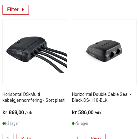
Filter
Horisontal DS-Multi
Horizontal Double Cable Seal -
kabelgjennomføring - Sort plast
Black DS-H10-BLK
kr 868,00
kr 586,00
/stk
/stk
På lager
På lager
Kjøp
Kjøp