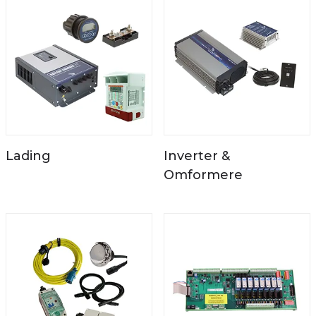
Lading
Inverter &
Omformere