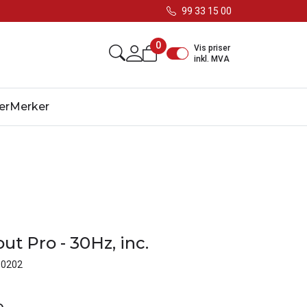
99 33 15 00
0
Vis priser
inkl. MVA
er
Merker
t Pro - 30Hz, inc.
-0202