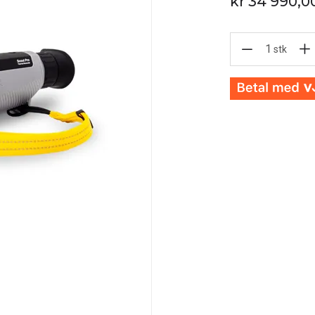
kr 34 990,0
1
stk