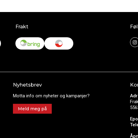
Frakt
Føl
Nyhetsbrev
Ko
Motta info om nyheter og kampanjer?
Adr
Fra
556
Meld meg på
Epo
Tel
Åpn