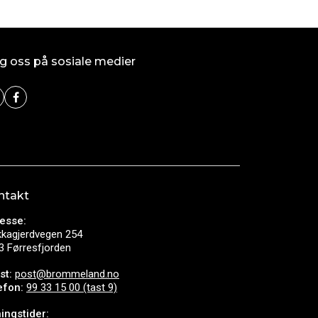
g oss på sosiale medier
ntakt
esse:
kkagjerdvegen 254
3 Førresfjorden
st:
post@brommeland.no
efon:
99 33 15 00 (tast 9)
ingstider: