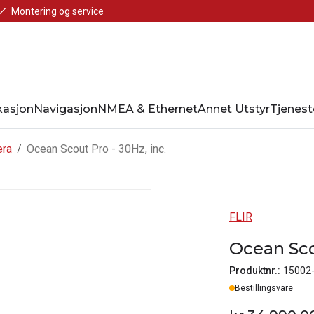
Montering og service
asjon
Navigasjon
NMEA & Ethernet
Annet Utstyr
Tjenest
era
/
Ocean Scout Pro - 30Hz, inc.
FLIR
Ocean Scou
Produktnr.:
15002
Lager
Bestillingsvare