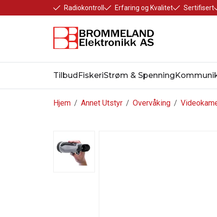
Radiokontroll
Erfaring og Kvalitet
Sertifisert
Tilbud
Fiskeri
Strøm & Spenning
Kommunik
Hjem
/
Annet Utstyr
/
Overvåking
/
Videokam