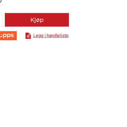
0
Kjøp
Legg i handleliste