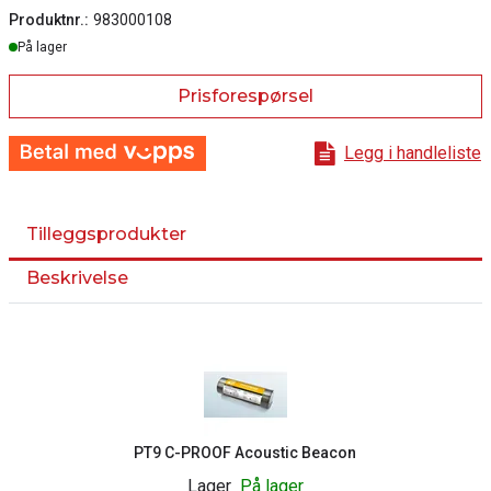
Produktnr.:
983000108
Lager
På lager
Prisforespørsel
Legg i handleliste
Tilleggsprodukter
Beskrivelse
PT9 C-PROOF Acoustic Beacon
Lager
På lager