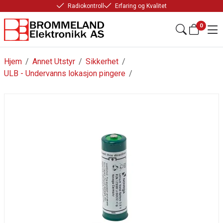
Radiokontroll
Erfaring og Kvalitet
0
Hjem
/
Annet Utstyr
/
Sikkerhet
/
ULB - Undervanns lokasjon pingere
/