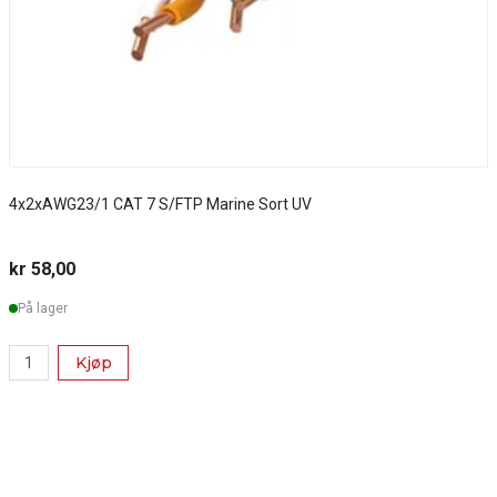
4x2xAWG23/1 CAT 7 S/FTP Marine Sort UV
S
kr 58,00
k
På lager
Kjøp