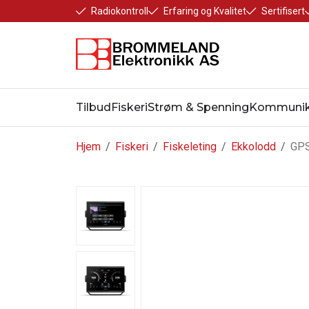
Radiokontroll
Erfaring og Kvalitet
Sertifisert
Tilbud
Fiskeri
Strøm & Spenning
Kommunik
Hjem
/
Fiskeri
/
Fiskeleting
/
Ekkolodd
/
GPS