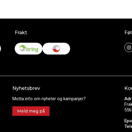
Frakt
Føl
Nyhetsbrev
Ko
Motta info om nyheter og kampanjer?
Adr
Fra
556
Meld meg på
Epo
Tel