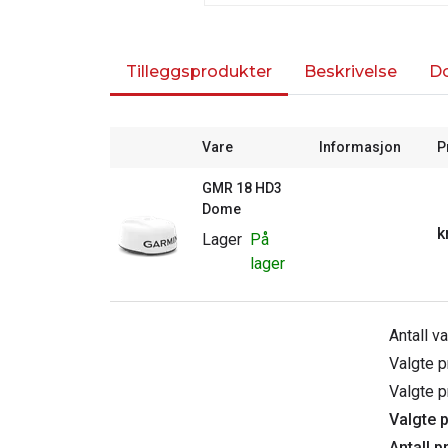
Tilleggsprodukter
Beskrivelse
D
Vare
Informasjon
P
GMR 18 HD3
Dome
k
Lager
På
lager
Antall v
Valgte p
Valgte p
Valgte p
Antall p