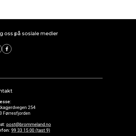
g oss på sosiale medier
ntakt
esse:
kkagjerdvegen 254
3 Førresfjorden
st:
post@brommeland.no
efon:
99 33 15 00 (tast 9)