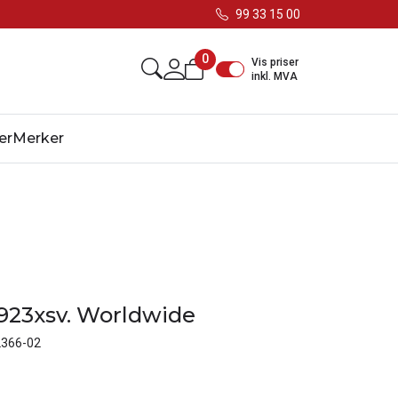
99 33 15 00
0
Vis priser
inkl. MVA
er
Merker
23xsv. Worldwide
2366-02