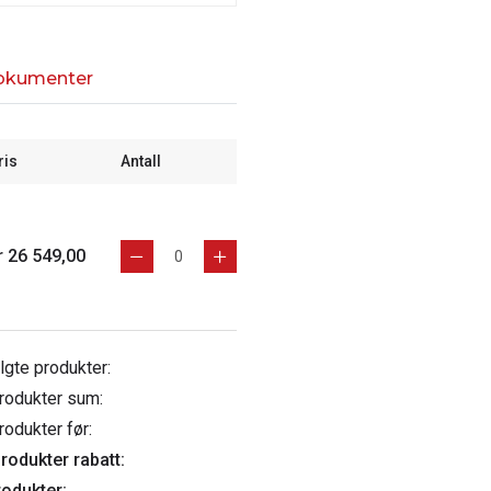
okumenter
ris
Antall
r 26 549,00
algte produkter:
rodukter sum:
rodukter før:
rodukter rabatt:
rodukter: