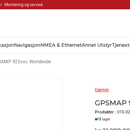
Montering og service
asjon
Navigasjon
NMEA & Ethernet
Annet Utstyr
Tjenest
MAP 923xsv. Worldwide
Garmin
GPSMAP 9
Produktnr.:
010-0
Lager
På lager