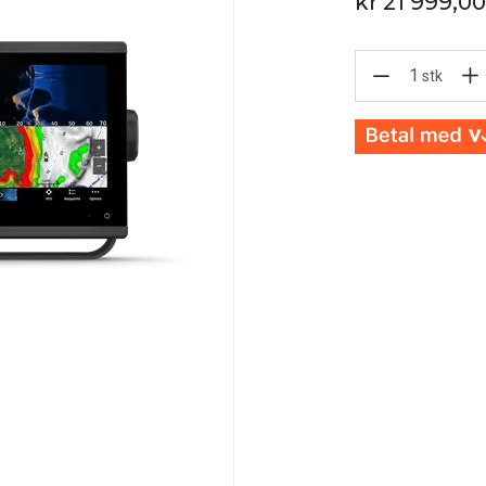
kr 21 999,00
1
stk