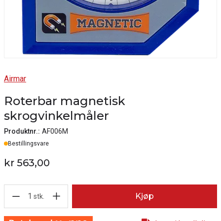
Airmar
Roterbar magnetisk
skrogvinkelmåler
Produktnr.:
AF006M
Lager
Bestillingsvare
kr 563,00
1
Kjøp
stk.