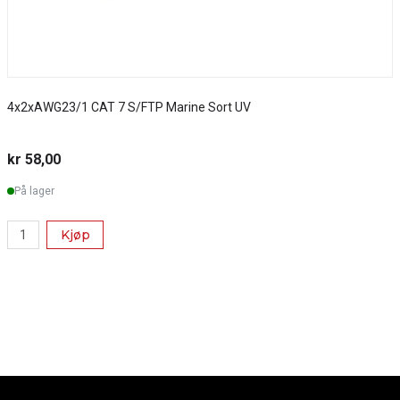
4x2xAWG23/1 CAT 7 S/FTP Marine Sort UV
S
kr 58,00
k
På lager
Kjøp