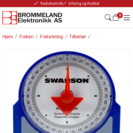
Radiokontroll
Erfaring og Kvalitet
0
Hjem
/
Fiskeri
/
Fiskeleting
/
Tilbehør
/