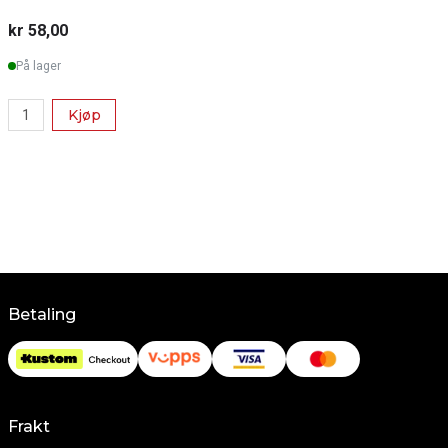
kr 58,00
k
På lager
Kjøp
Betaling
Frakt