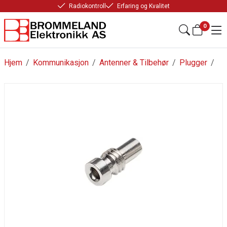
Radiokontroll
Erfaring og Kvalitet
0
Hjem
/
Kommunikasjon
/
Antenner & Tilbehør
/
Plugger
/