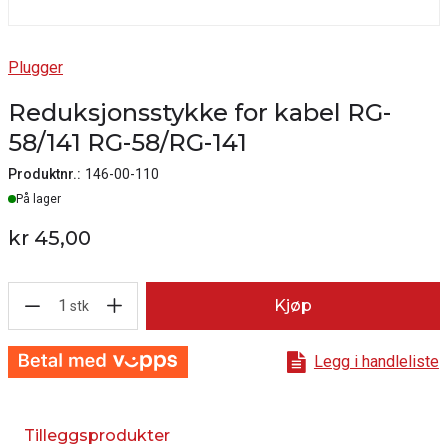
Plugger
Reduksjonsstykke for kabel RG-
58/141 RG-58/RG-141
Produktnr.:
146-00-110
Lager
På lager
kr 45,00
1
Kjøp
stk
Legg i handleliste
Tilleggsprodukter