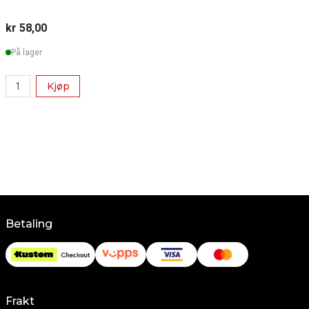
kr 58,00
k
På lager
Kjøp
Betaling
Frakt