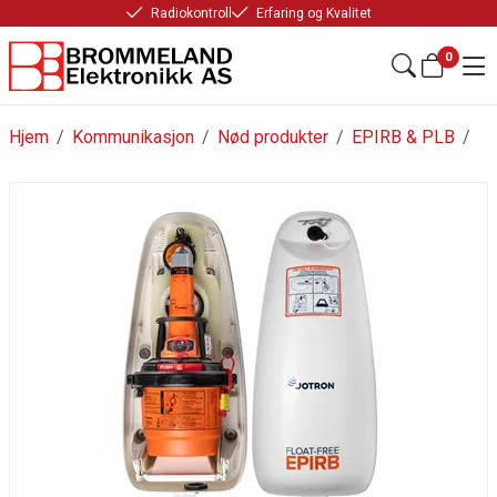
Radiokontroll
Erfaring og Kvalitet
0
Hjem
/
Kommunikasjon
/
Nød produkter
/
EPIRB & PLB
/