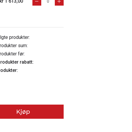
kr 1 613,00
algte produkter:
rodukter sum:
rodukter før:
rodukter rabatt:
rodukter:
Kjøp