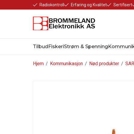
Radiokontroll
Erfaring og Kvalitet
Sertifisert
Tilbud
Fiskeri
Strøm & Spenning
Kommunik
Hjem
/
Kommunikasjon
/
Nød produkter
/
SAR