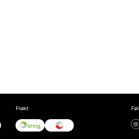
Frakt
Føl