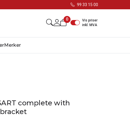
99 33 15 00
0
Vis priser
inkl. MVA
er
Merker
SART complete with
bracket