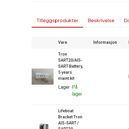
Tilleggsprodukter
Beskrivelse
D
Vare
Informasjon
Tron
SART20/AIS-
SART Battery,
5 years
maint.kit
Lager
På
lager
Lifeboat
Bracket Tron
AIS-SART /