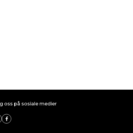
SPUMA 400 (LMR
kr 94,00
På lager
Kjøp
g oss på sosiale medier