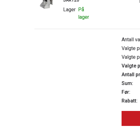
SART20
Lager
På
lager
Antall v
Valgte p
Valgte p
Valgte p
Antall p
Sum:
Før:
Rabatt: