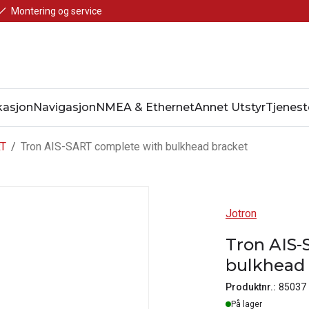
Montering og service
asjon
Navigasjon
NMEA & Ethernet
Annet Utstyr
Tjenest
T
/
Tron AIS-SART complete with bulkhead bracket
Jotron
Tron AIS-
bulkhead 
Produktnr.:
85037
Lager
På lager