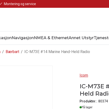
Montering og service
asjon
Navigasjon
NMEA & Ethernet
Annet Utstyr
Tjenest
n
/
Bærbart
/
IC-M73E #14 Marine Hand-Held Radio
Icom
IC-M73E 
Held Radi
Produktnr.:
80374
Lager
På lager