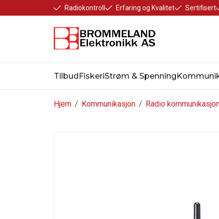
Radiokontroll
Erfaring og Kvalitet
Sertifisert
Tilbud
Fiskeri
Strøm & Spenning
Kommunik
Hjem
/
Kommunikasjon
/
Radio kommunikasjo