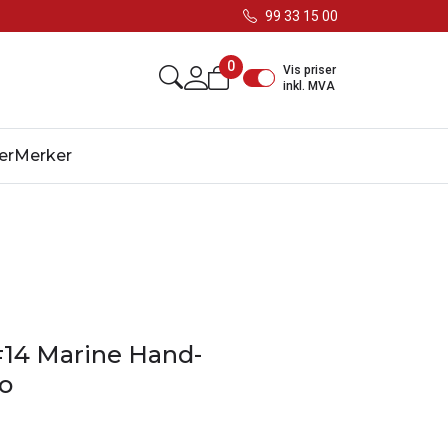
99 33 15 00
0
Vis priser
inkl. MVA
er
Merker
#14 Marine Hand-
o