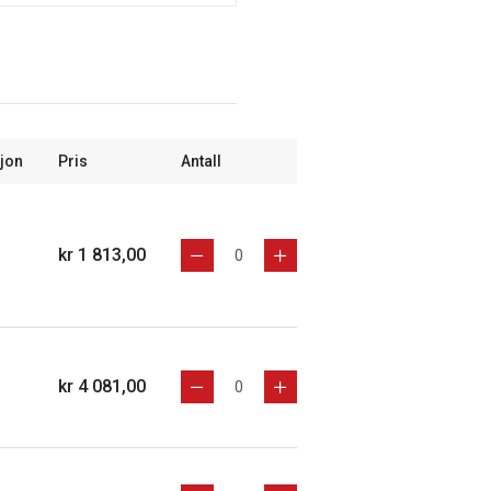
jon
Pris
Antall
kr 1 813,00
kr 4 081,00