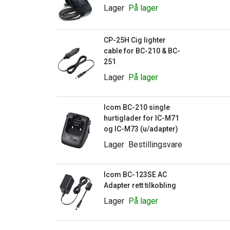
Lager
På lager
CP-25H Cig lighter
cable for BC-210 & BC-
251
Lager
På lager
Icom BC-210 single
hurtiglader for IC-M71
og IC-M73 (u/adapter)
Lager
Bestillingsvare
Icom BC-123SE AC
Adapter rett tilkobling
Lager
På lager