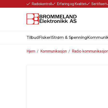
Radiokontroll
Erfaring og Kvalitet
Sertifisert
Tilbud
Fiskeri
Strøm & Spenning
Kommunik
Hjem
/
Kommunikasjon
/
Radio kommunikasjo