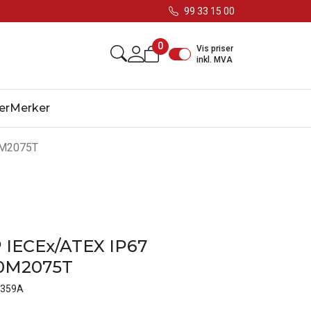
99 33 15 00
0
Vis priser
inkl. MVA
er
Merker
0M2075T
 IECEx/ATEX IP67
0M2075T
359A