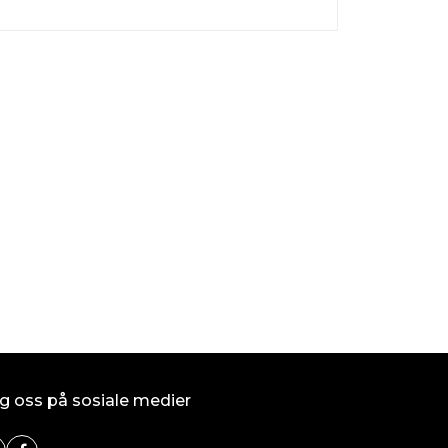
SPUMA 400 (LMR
kr 94,00
På lager
Kjøp
g oss på sosiale medier