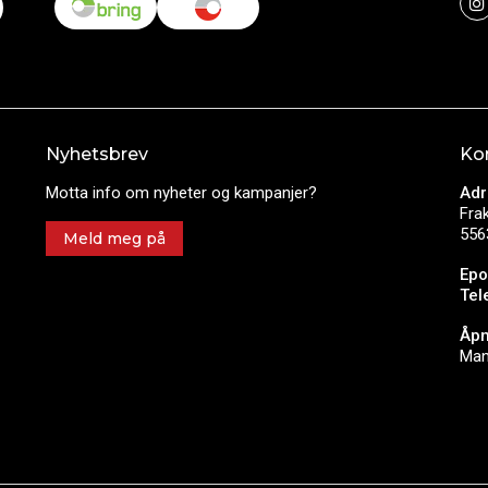
Nyhetsbrev
Ko
Motta info om nyheter og kampanjer?
Adr
Fra
556
Meld meg på
Epo
Tel
Åpn
Man