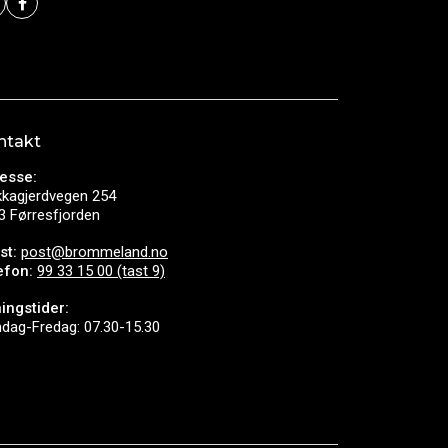
ntakt
esse:
kkagjerdvegen 254
3 Førresfjorden
st:
post@brommeland.no
efon:
99 33 15 00 (tast 9)
ingstider:
dag-Fredag: 07.30-15.30