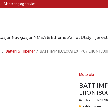
Montering og service
asjon
Navigasjon
NMEA & Ethernet
Annet Utstyr
Tjenest
n
/
Batteri & Tilbehør
/
BATT IMP IECEx/ATEX IP67 LIION180
Motorola
BATT IMP
LIION180
Produktnr.:
NNTN8
Lager
Bestillingsvare