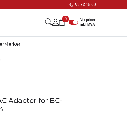
99 33 15 00
0
Vis priser
inkl. MVA
er
Merker
3
C Adaptor for BC-
3