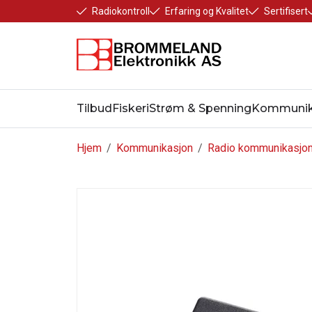
Radiokontroll
Erfaring og Kvalitet
Sertifisert
Tilbud
Fiskeri
Strøm & Spenning
Kommunik
Hjem
/
Kommunikasjon
/
Radio kommunikasjo