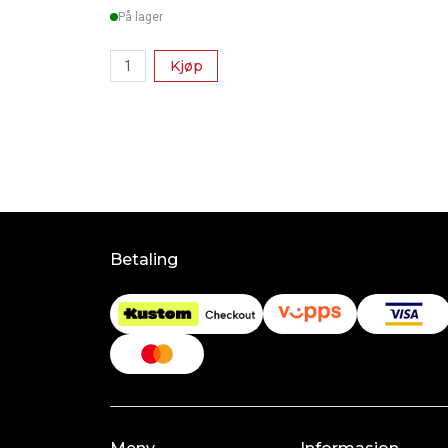
På lager
Kjøp
Betaling