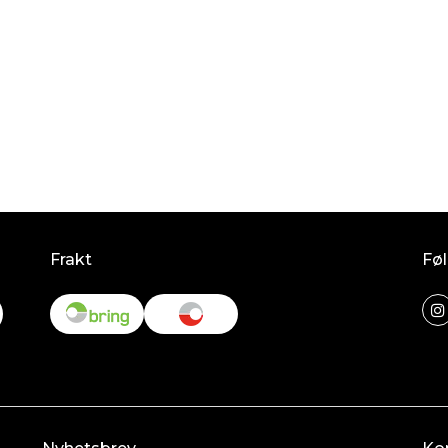
Frakt
Føl