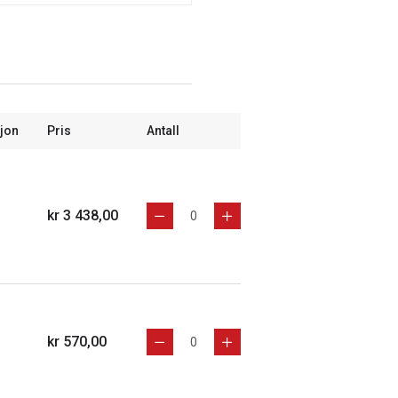
jon
Pris
Antall
kr 3 438,00
kr 570,00