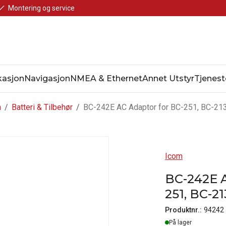
Montering og service
asjon
Navigasjon
NMEA & Ethernet
Annet Utstyr
Tjenest
n
/
Batteri & Tilbehør
/
BC-242E AC Adaptor for BC-251, BC-21
Icom
BC-242E A
251, BC-21
Produktnr.:
94242
Lager
På lager