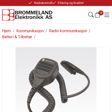
Radiokontroll
Erfaring og Kvalitet
0
Hjem
/
Kommunikasjon
/
Radio kommunikasjon
/
Batteri & Tilbehør
/