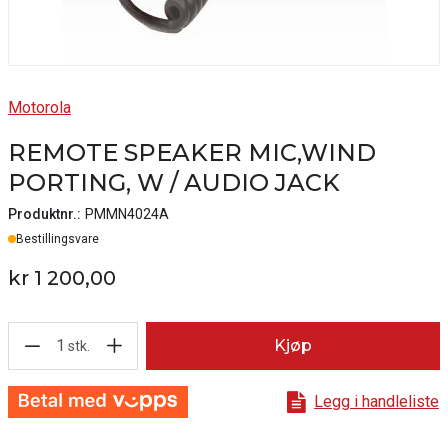
Motorola
REMOTE SPEAKER MIC,WIND
PORTING, W / AUDIO JACK
Produktnr.:
PMMN4024A
Lager
Bestillingsvare
kr 1 200,00
1
Kjøp
stk.
Legg i handleliste