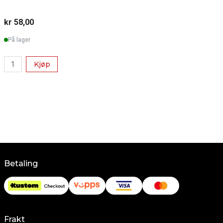
kr 58,00
k
På lager
Kjøp
Betaling
Frakt