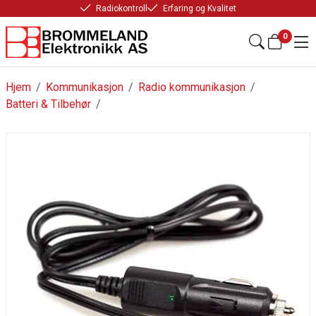
Radiokontroll
Erfaring og Kvalitet
0
Hjem
/
Kommunikasjon
/
Radio kommunikasjon
/
Batteri & Tilbehør
/