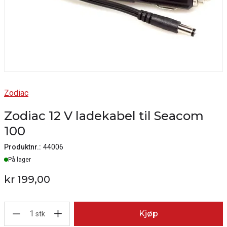
Zodiac
Zodiac 12 V ladekabel til Seacom
100
Produktnr.:
44006
Lager
På lager
kr 199,00
1
Kjøp
stk