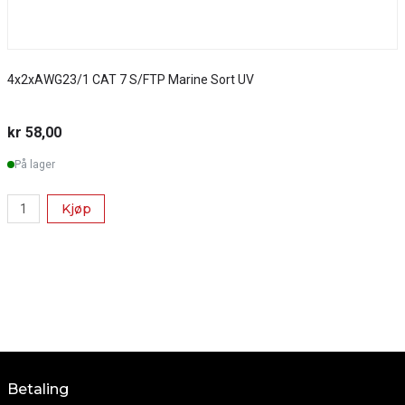
4x2xAWG23/1 CAT 7 S/FTP Marine Sort UV
S
kr 58,00
k
På lager
Kjøp
Betaling