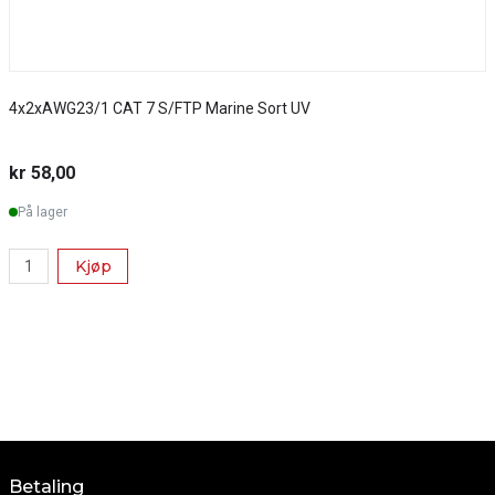
4x2xAWG23/1 CAT 7 S/FTP Marine Sort UV
S
kr 58,00
k
På lager
Kjøp
Betaling