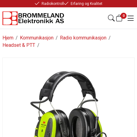
Radiokontroll
Erfaring og Kvalitet
0
Hjem
/
Kommunikasjon
/
Radio kommunikasjon
/
Headset & PTT
/