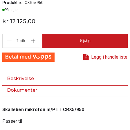
Produktnr.:
CXR5/950
Lager
På lager
kr 12 125,00
1
Kjøp
stk.
Legg i handleliste
Beskrivelse
Dokumenter
Skalleben mikrofon m/PTT CRX5/950
Passer til