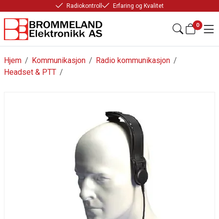
Radiokontroll
Erfaring og Kvalitet
0
Hjem
/
Kommunikasjon
/
Radio kommunikasjon
/
Headset & PTT
/