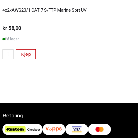
4x2xAWG23/1 CAT 7 S/FTP Marine Sort UV
S
kr 58,00
k
På lager
Kjøp
Betaling