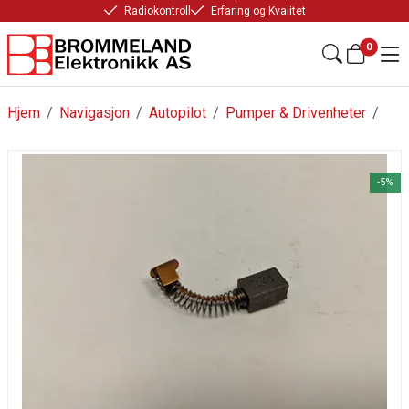
Radiokontroll
Erfaring og Kvalitet
0
Hjem
/
Navigasjon
/
Autopilot
/
Pumper & Drivenheter
/
-5%