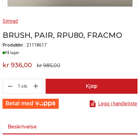
Simrad
BRUSH, PAIR, RPU80, FRACMO
Produktnr.:
21118617
Lager
På lager
kr 936,00
kr 985,00
1
Kjøp
stk.
Legg i handleliste
Beskrivelse