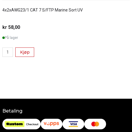
4x2xAWG23/1 CAT 7 S/FTP Marine Sort UV
S
kr 58,00
k
På lager
Kjøp
Betaling