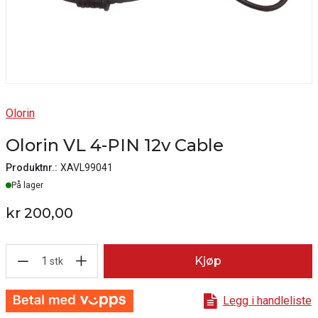
Olorin
Olorin VL 4-PIN 12v Cable
Produktnr.:
XAVL99041
Lager
På lager
kr 200,00
1
Kjøp
stk
Legg i handleliste