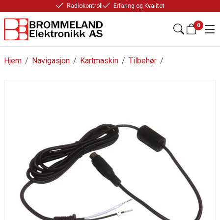
Radiokontroll
Erfaring og Kvalitet
0
Hjem
/
Navigasjon
/
Kartmaskin
/
Tilbehør
/