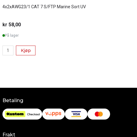
4x2xAWG23/1 CAT 7 S/FTP Marine Sort UV
S
kr 58,00
k
På lager
Kjøp
Betaling
Frakt