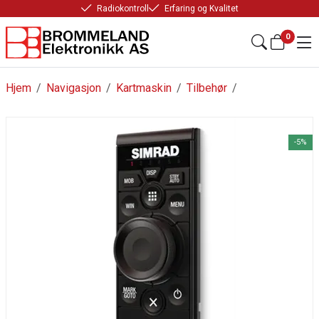
Radiokontroll
Erfaring og Kvalitet
0
Hjem
/
Navigasjon
/
Kartmaskin
/
Tilbehør
/
-5%