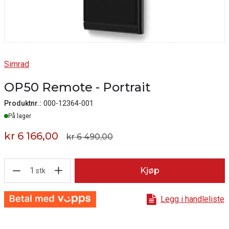
Simrad
OP50 Remote - Portrait
Produktnr.:
000-12364-001
Lager
På lager
kr 6 166,00
kr 6 490,00
1
Kjøp
stk
Legg i handleliste