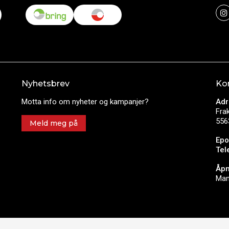
Nyhetsbrev
Ko
Motta info om nyheter og kampanjer?
Adr
Fra
556
Meld meg på
Epo
Tel
Åpn
Man