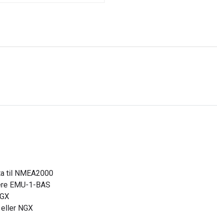
ta til NMEA2000
mere EMU-1-BAS
NGX
 eller NGX