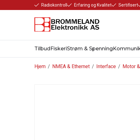
Radiokontroll
Erfaring og Kvalitet
Sertifisert
Tilbud
Fiskeri
Strøm & Spenning
Kommunik
Hjem
/
NMEA & Ethernet
/
Interface
/
Motor &