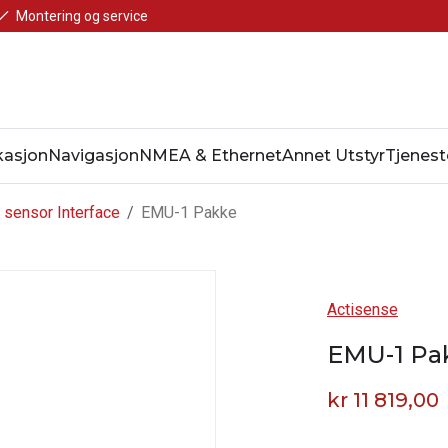
Montering og service
asjon
Navigasjon
NMEA & Ethernet
Annet Utstyr
Tjenest
 sensor Interface
/
EMU-1 Pakke
Actisense
EMU-1 Pa
kr 11 819,00