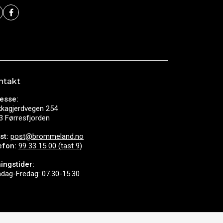
ntakt
esse:
kkagjerdvegen 254
3 Førresfjorden
st:
post@brommeland.no
efon:
99 33 15 00 (tast 9)
ingstider:
dag-Fredag: 07.30-15.30