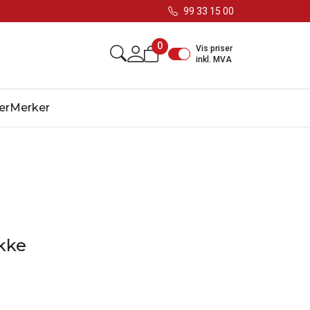
99 33 15 00
0
Vis priser
inkl. MVA
er
Merker
kke