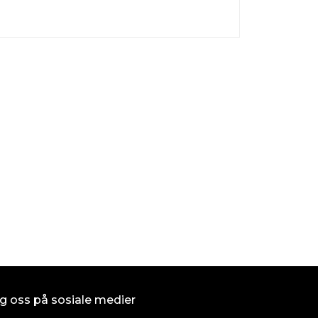
SPUMA 400 (LMR
kr 94,00
På lager
Kjøp
g oss på sosiale medier