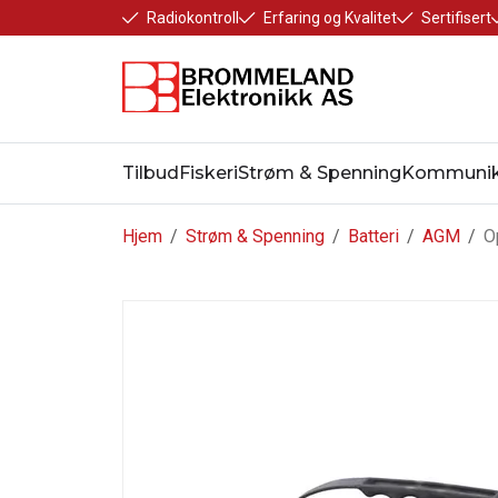
Radiokontroll
Erfaring og Kvalitet
Sertifisert
Tilbud
Fiskeri
Strøm & Spenning
Kommunik
Hjem
/
Strøm & Spenning
/
Batteri
/
AGM
/
O