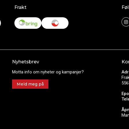
Frakt
Føl
Nyhetsbrev
Ko
Motta info om nyheter og kampanjer?
Adr
Fra
556
Meld meg på
Epo
Tel
Åpn
Man