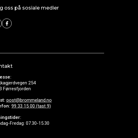
g oss på sosiale medier
ntakt
esse:
kkagjerdvegen 254
3 Førresfjorden
st:
post@brommeland.no
efon:
99 33 15 00 (tast 9)
ingstider:
dag-Fredag: 07.30-15.30