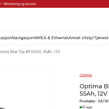
Montering og service
asjon
Navigasjon
NMEA & Ethernet
Annet Utstyr
Tjenest
ptima Blue Top 8016253, 55Ah, 12V
Optima
Optima Bl
55Ah, 12V
Produktnr.:
BAT80
Lager
På lager