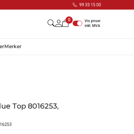
99 33 15 00
0
Vis priser
inkl. MVA
er
Merker
ue Top 8016253,
16253