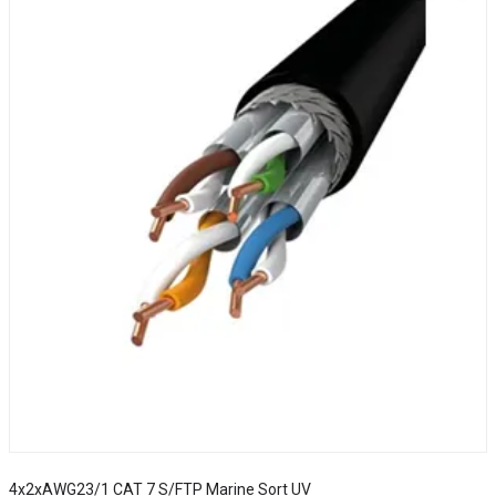
4x2xAWG23/1 CAT 7 S/FTP Marine Sort UV
S