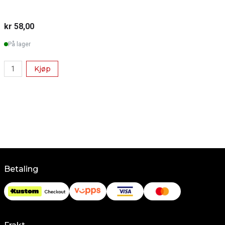
kr 58,00
k
På lager
Kjøp
Betaling