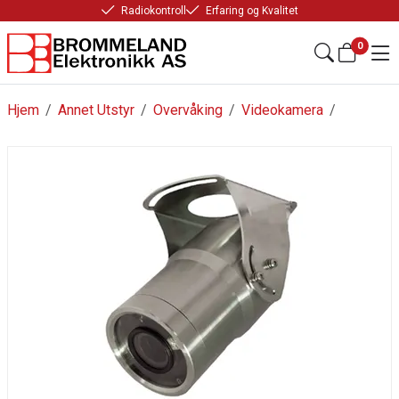
Radiokontroll
Erfaring og Kvalitet
0
Hjem
/
Annet Utstyr
/
Overvåking
/
Videokamera
/