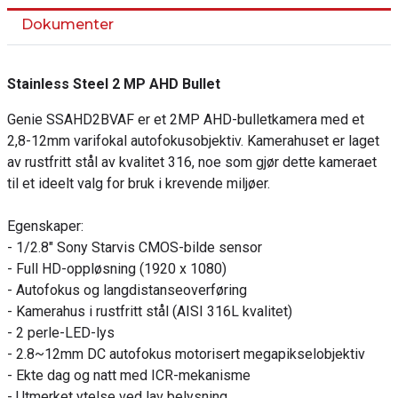
Dokumenter
Stainless Steel 2 MP AHD Bullet
Genie SSAHD2BVAF er et 2MP AHD-bulletkamera med et
2,8-12mm varifokal autofokusobjektiv. Kamerahuset er laget
av rustfritt stål av kvalitet 316, noe som gjør dette kameraet
til et ideelt valg for bruk i krevende miljøer.
Egenskaper:
- 1/2.8" Sony Starvis CMOS-bilde sensor
- Full HD-oppløsning (1920 x 1080)
- Autofokus og langdistanseoverføring
- Kamerahus i rustfritt stål (AISI 316L kvalitet)
- 2 perle-LED-lys
- 2.8~12mm DC autofokus motorisert megapikselobjektiv
- Ekte dag og natt med ICR-mekanisme
- Utmerket ytelse ved lav belysning