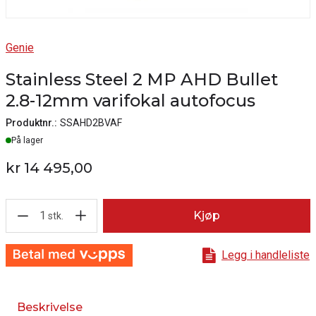
Genie
Stainless Steel 2 MP AHD Bullet
2.8-12mm varifokal autofocus
Produktnr.:
SSAHD2BVAF
Lager
På lager
kr 14 495,00
1
Kjøp
stk.
Legg i handleliste
Beskrivelse