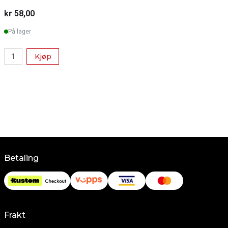
kr 58,00
k
På lager
Kjøp
Betaling
Frakt