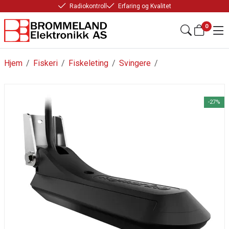
Radiokontroll
Erfaring og Kvalitet
0
Hjem
/
Fiskeri
/
Fiskeleting
/
Svingere
/
-27%