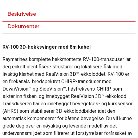
Beskrivelse
Dokumenter
RV-100 3D-hekksvinger med 8m kabel
Raymarines komplette hekkmonterte RV-100-transduser lar
deg enkelt identifisere strukturer og lokalisere fisk med
livaktig klarhet med RealVision 3D™-ekkoloddet. RV-100 er
en firekanals. bredspektret CHIRP-transduser med
DownVision™ og SideVision™, høyfrekvens-CHIRP som
sikter inn fisken, og innebygget RealVision 3D™-ekkolodd.
Transduseren har en innebygget bevegelses- og kurssensor
(AHRS) som stabiliserer 3D-ekkoloddbilder idet den
automatisk kompenserer for båtens bevegelse. Du vil kunne
glede deg over en nøyaktig og levende modell av det
undervannsmiljøet som filtrerer ut forstyrrelser forårsaket av