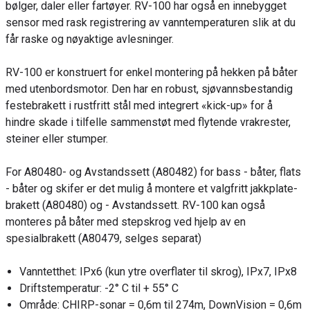
bølger, daler eller fartøyer. RV-100 har også en innebygget
sensor med rask registrering av vanntemperaturen slik at du
får raske og nøyaktige avlesninger.
RV-100 er konstruert for enkel montering på hekken på båter
med utenbordsmotor. Den har en robust, sjøvannsbestandig
festebrakett i rustfritt stål med integrert «kick-up» for å
hindre skade i tilfelle sammenstøt med flytende vrakrester,
steiner eller stumper.
For A80480- og Avstandssett (A80482) for bass - båter, flats
- båter og skifer er det mulig å montere et valgfritt jakkplate-
brakett (A80480) og - Avstandssett. RV-100 kan også
monteres på båter med stepskrog ved hjelp av en
spesialbrakett (A80479, selges separat)
Vanntetthet: IPx6 (kun ytre overflater til skrog), IPx7, IPx8
Driftstemperatur: -2° C til + 55° C
Område: CHIRP-sonar = 0,6m til 274m, DownVision = 0,6m