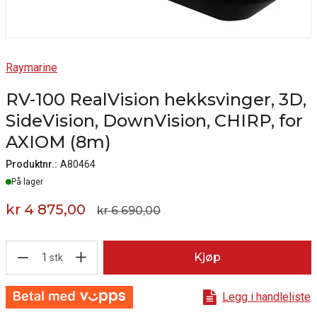
Raymarine
RV-100 RealVision hekksvinger, 3D,
SideVision, DownVision, CHIRP, for
AXIOM (8m)
Produktnr.:
A80464
Lager
På lager
kr 4 875,00
kr 6 690,00
1
Kjøp
stk
Legg i handleliste