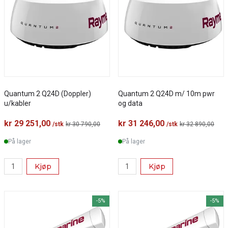
Quantum 2 Q24D (Doppler)
Quantum 2 Q24D m/ 10m pwr
u/kabler
og data
kr 29 251,00
kr 31 246,00
/stk
kr 30 790,00
/stk
kr 32 890,00
På lager
På lager
Kjøp
Kjøp
-5%
-5%