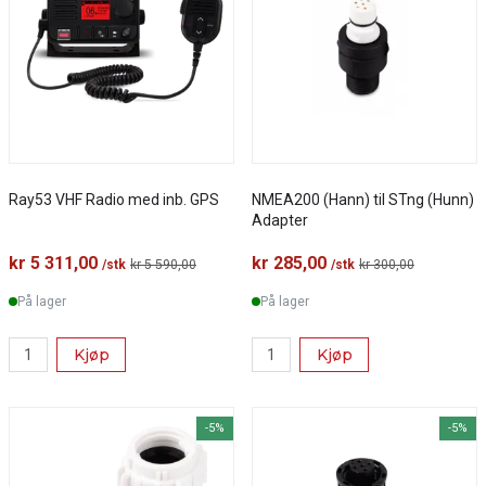
Ray53 VHF Radio med inb. GPS
NMEA200 (Hann) til STng (Hunn)
Adapter
kr 5 311,00
kr 285,00
/stk
kr 5 590,00
/stk
kr 300,00
På lager
På lager
Kjøp
Kjøp
-5%
-5%