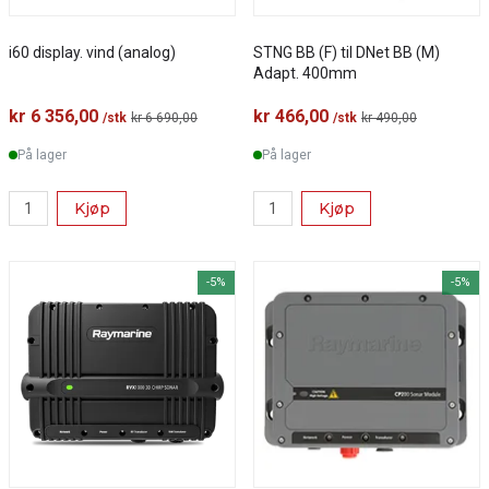
i60 display. vind (analog)
STNG BB (F) til DNet BB (M)
Adapt. 400mm
kr 6 356,00
kr 466,00
/stk
kr 6 690,00
/stk
kr 490,00
På lager
På lager
Kjøp
Kjøp
-5%
-5%