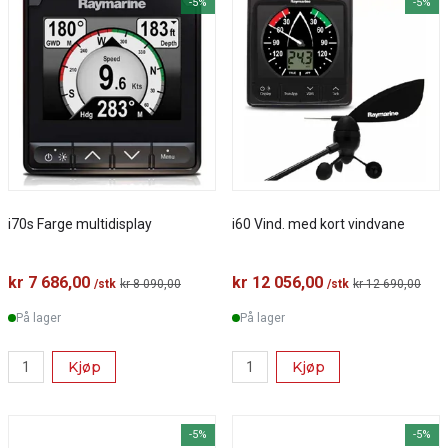
-5%
-5%
i70s Farge multidisplay
i60 Vind. med kort vindvane
kr 7 686,00
kr 12 056,00
/stk
kr 8 090,00
/stk
kr 12 690,00
På lager
På lager
Kjøp
Kjøp
-5%
-5%