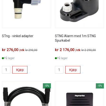
STng - vinkel adapter
STNG Alarm med 1m STNG
Spurkabel
kr 276,00
kr 2 176,00
/stk
kr 290,00
/stk
kr 2 290,00
På lager
På lager
Kjøp
Kjøp
-5%
-5%