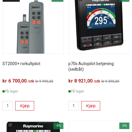
ST2000+ rorkultpilot
p70s Autopilot betjening
(seilbåt)
kr 6 700,00
kr 8 921,00
/stk
kr 9 990,00
/stk
kr 9 390,00
På lager
På lager
Kjøp
Kjøp
-5%
-5%