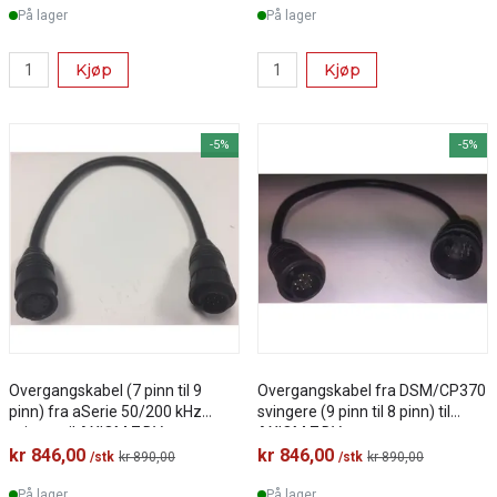
På lager
På lager
Kjøp
Kjøp
-5%
-5%
Overgangskabel (7 pinn til 9
Overgangskabel fra DSM/CP370
pinn) fra aSerie 50/200 kHz
svingere (9 pinn til 8 pinn) til
svinger til AXIOM 7 DV
AXIOM 7 DV
kr 846,00
kr 846,00
/stk
kr 890,00
/stk
kr 890,00
På lager
På lager