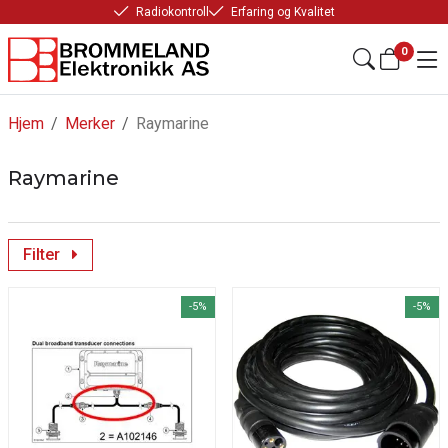
Radiokontroll
Erfaring og Kvalitet
0
Hjem
/
Merker
/
Raymarine
Raymarine
Filter
-5%
-5%