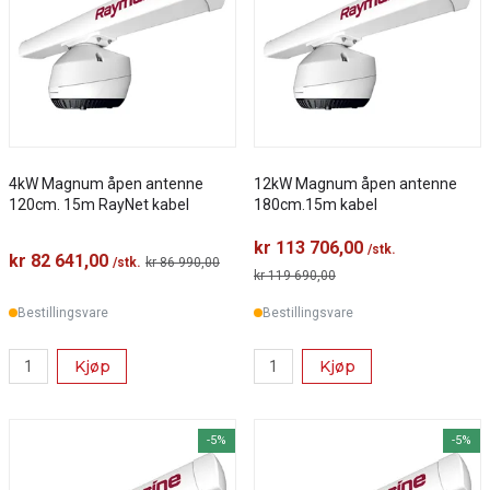
4kW Magnum åpen antenne
12kW Magnum åpen antenne
120cm. 15m RayNet kabel
180cm.15m kabel
kr 113 706,00
/stk.
kr 82 641,00
/stk.
kr 86 990,00
kr 119 690,00
Bestillingsvare
Bestillingsvare
Kjøp
Kjøp
-5%
-5%