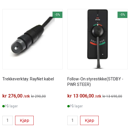
-5%
-5%
Trekkeverktøy. RayNet kabel
Follow-On styrestikke(STDBY -
PWR STEER)
kr 276,00
kr 13 006,00
/stk
kr 290,00
/stk
kr 13 690,00
På lager
På lager
Kjøp
Kjøp