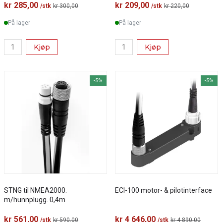
kr 285,00
kr 209,00
/stk
kr 300,00
/stk
kr 220,00
På lager
På lager
Kjøp
Kjøp
-5%
-5%
STNG til NMEA2000.
ECI-100 motor- & pilotinterface
m/hunnplugg. 0,4m
kr 561,00
kr 4 646,00
/stk
kr 590,00
/stk
kr 4 890,00