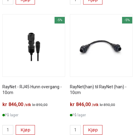
-5%
-5%
RayNet - RJ45 Hunn overgang -
RayNet(han) til RayNet (han) -
10cm
10cm
kr 846,00
kr 846,00
/stk
kr 890,00
/stk
kr 890,00
På lager
På lager
Kjøp
Kjøp