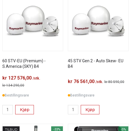
60 STV-EU (Premium) -
45 STV Gen 2 - Auto Skew- EU
S.America (SKY) B4
B4
kr 127 576,00
/stk.
kr 76 561,00
/stk.
kr 80 590,00
kr 134 290,00
Bestillingsvare
Bestillingsvare
Kjøp
Kjøp
TILBUD
-33%
-5%