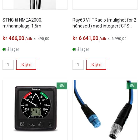
STNG til NMEA2000.
Ray63 VHF Radio (mulighet for 2
m/hannplugg. 1,5m
håndsett) med integrert GPS
mottaker
kr 466,00
kr 6 641,00
/stk
kr 490,00
/stk
kr 6 990,00
På lager
På lager
Kjøp
Kjøp
-5%
-5%