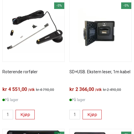
-5%
-5%
Roterende rorføler
SD+USB. Ekstern leser, 1m kabel
kr 4 551,00
kr 2 366,00
/stk
kr 4 790,00
/stk
kr 2 490,00
På lager
På lager
Kjøp
Kjøp