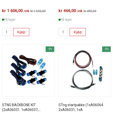
kr 1 606,00
kr 466,00
/stk
kr 1 690,00
/stk
kr 490,00
På lager
På lager
Kjøp
Kjøp
-5%
-5%
STNG BACKBONE KIT
STng startpakke (1xA06064.
(2xA06031. 1xA06037,
2xA06031, 1xA