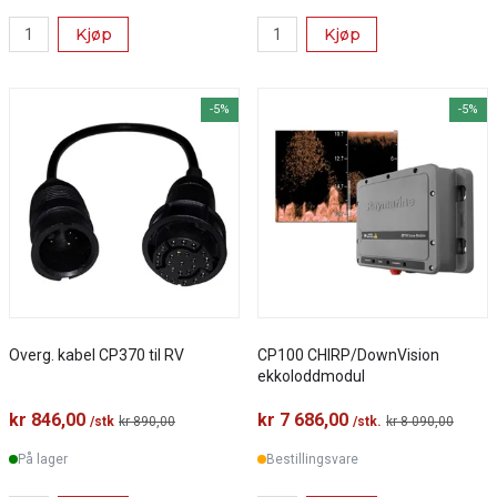
Kjøp
Kjøp
-5%
-5%
Overg. kabel CP370 til RV
CP100 CHIRP/DownVision
ekkoloddmodul
kr 846,00
kr 7 686,00
/stk
kr 890,00
/stk.
kr 8 090,00
På lager
Bestillingsvare