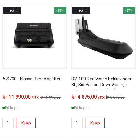
TILBUD
-25%
TILBUD
-27%
AIS700 - Klasse B med splitter
RV-100 RealVision hekksvinger.
3D, SideVision, DownVision,
CHIRP, for AXIOM (8m)
kr 11 990,00
kr 4 875,00
/stk
kr 15 990,00
/stk
kr 6 690,00
På lager
På lager
Kjøp
Kjøp