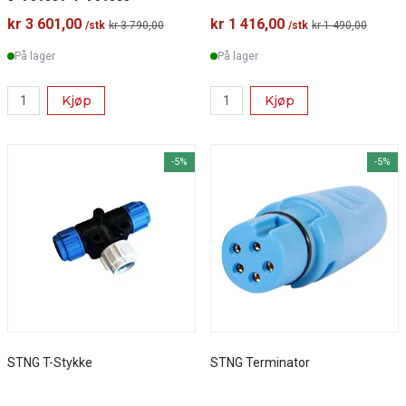
2xA06036, 4xA06028,
1xA06049)
kr 3 601,00
kr 1 416,00
/stk
kr 3 790,00
/stk
kr 1 490,00
På lager
På lager
Kjøp
Kjøp
-5%
-5%
STNG T-Stykke
STNG Terminator