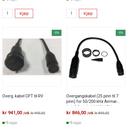
Kjøp
Kjøp
-5%
-5%
Overg. kabel CPT til RV
Overgangskabel (25 pinn til 7
pinn) for 50/200 kHz Airmar
(a/eS Serie) til AXIOM RV
kr 941,00
kr 846,00
/stk
kr 990,00
/stk
kr 890,00
På lager
På lager