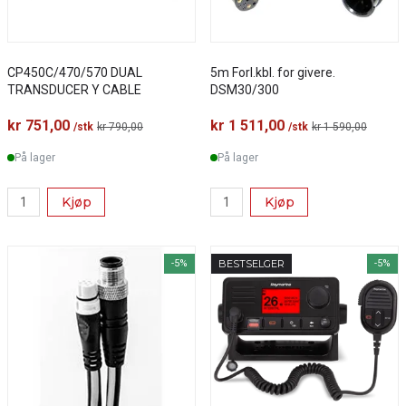
CP450C/470/570 DUAL
5m Forl.kbl. for givere.
TRANSDUCER Y CABLE
DSM30/300
kr 751,00
kr 1 511,00
/stk
kr 790,00
/stk
kr 1 590,00
På lager
På lager
Kjøp
Kjøp
-5%
BESTSELGER
-5%