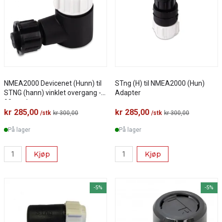
NMEA2000 Devicenet (Hunn) til
STng (H) til NMEA2000 (Hun)
STNG (hann) vinklet overgang -
Adapter
90 grader.
kr 285,00
kr 285,00
/stk
kr 300,00
/stk
kr 300,00
På lager
På lager
Kjøp
Kjøp
-5%
-5%