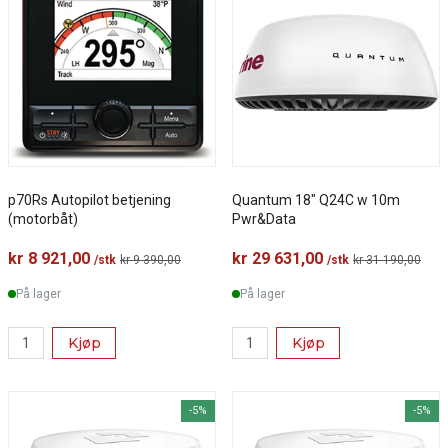
p70Rs Autopilot betjening
Quantum 18" Q24C w 10m
(motorbåt)
Pwr&Data
kr 8 921,00
kr 29 631,00
/stk
kr 9 390,00
/stk
kr 31 190,00
På lager
På lager
Kjøp
Kjøp
-5%
-5%