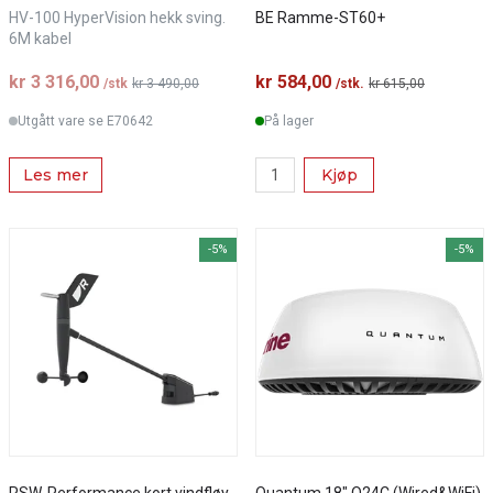
HV-100 HyperVision hekk sving.
BE Ramme-ST60+
6M kabel
kr 3 316,00
kr 584,00
/stk
kr 3 490,00
/stk.
kr 615,00
Utgått vare se E70642
På lager
Les mer
Kjøp
-5%
-5%