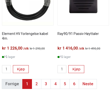
Element HV forlengelse kabel
Ray90/91 Passiv Høyttaler
4m.
kr 1 226,00
kr 1 416,00
/stk
kr 1 290,00
/stk
kr 1 490,00
På lager
På lager
Kjøp
Kjøp
Forrige
1
2
3
4
5
6
Neste