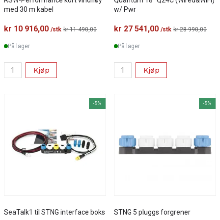
RSW-Performance kort vindfløy
Quantum 18" Q24C (Wired&WiFi)
med 30 m kabel
w/ Pwr
kr 10 916,00
kr 27 541,00
/stk
kr 11 490,00
/stk
kr 28 990,00
På lager
På lager
Kjøp
Kjøp
-5%
-5%
SeaTalk1 til STNG interface boks
STNG 5 pluggs forgrener