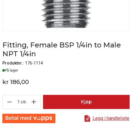
Fitting, Female BSP 1/4in to Male
NPT 1/4in
Produktnr.:
176-1114
Lager
På lager
kr 186,00
1
Kjøp
stk
Legg i handleliste