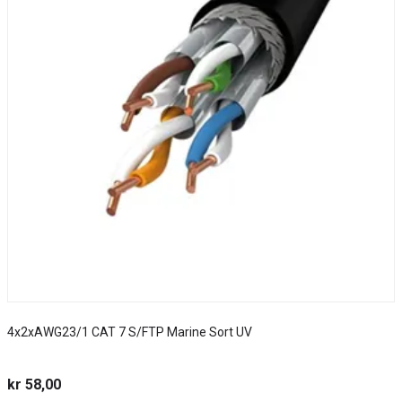
4x2xAWG23/1 CAT 7 S/FTP Marine Sort UV
S
kr 58,00
k