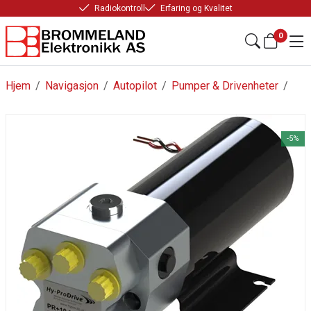
Radiokontroll
Erfaring og Kvalitet
0
Hjem
/
Navigasjon
/
Autopilot
/
Pumper & Drivenheter
/
-5%