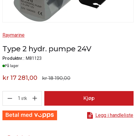
Raymarine
Type 2 hydr. pumpe 24V
Produktnr.:
M81123
Lager
På lager
kr 17 281,00
kr 18 190,00
1
Kjøp
stk
Legg i handleliste