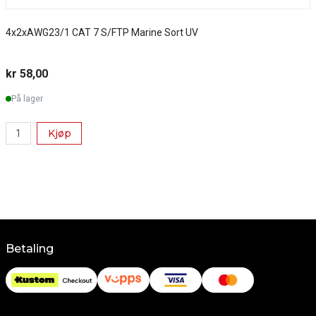
4x2xAWG23/1 CAT 7 S/FTP Marine Sort UV
S
kr 58,00
k
På lager
Kjøp
Betaling