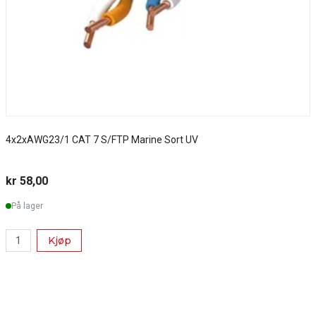
4x2xAWG23/1 CAT 7 S/FTP Marine Sort UV
S
kr 58,00
k
På lager
Kjøp