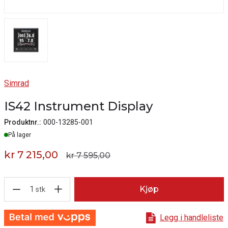
Simrad
IS42 Instrument Display
Produktnr.:
000-13285-001
Lager
På lager
kr 7 215,00
kr 7 595,00
1
Kjøp
stk
Legg i handleliste