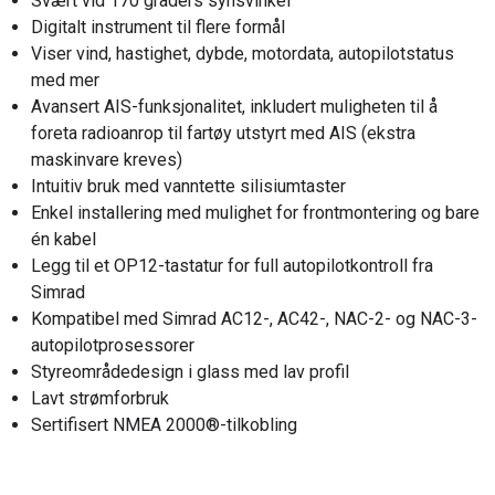
Svært vid 170 graders synsvinkel
Digitalt instrument til flere formål
Viser vind, hastighet, dybde, motordata, autopilotstatus
med mer
Avansert AIS-funksjonalitet, inkludert muligheten til å
foreta radioanrop til fartøy utstyrt med AIS (ekstra
maskinvare kreves)
Intuitiv bruk med vanntette silisiumtaster
Enkel installering med mulighet for frontmontering og bare
én kabel
Legg til et OP12-tastatur for full autopilotkontroll fra
Simrad
Kompatibel med Simrad AC12-, AC42-, NAC-2- og NAC-3-
autopilotprosessorer
Styreområdedesign i glass med lav profil
Lavt strømforbruk
Sertifisert NMEA 2000®-tilkobling