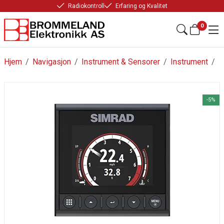
Radiokontroll
Erfaring og Kvalitet
0
Hjem
/
Navigasjon
/
Instrument & Sensorer
/
Instrument
/
-5%