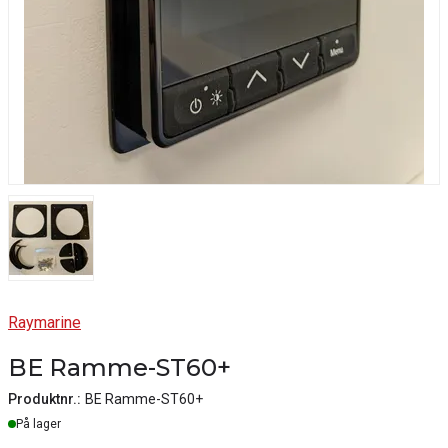
Raymarine
BE Ramme-ST60+
Produktnr.:
BE Ramme-ST60+
Lager
På lager