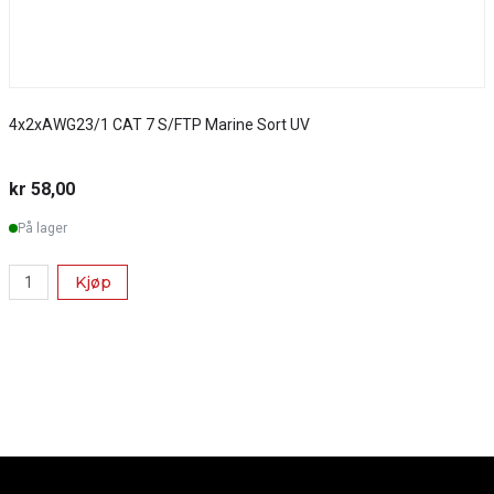
4x2xAWG23/1 CAT 7 S/FTP Marine Sort UV
S
kr 58,00
k
På lager
Kjøp