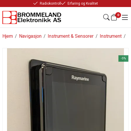
Radiokontroll
Erfaring og Kvalitet
0
Hjem
/
Navigasjon
/
Instrument & Sensorer
/
Instrument
/
-5%