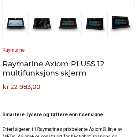
Raymarine
Raymarine Axiom PLUSS 12
multifunksjons skjerm
kr 22 983,00
Smartere. lysere og tøffere enn noensinne
Etterfølgeren til Raymarines prisbelønte Axiom® linje av
MFDs, Axiom+ er konstruert for hastighet, respons og