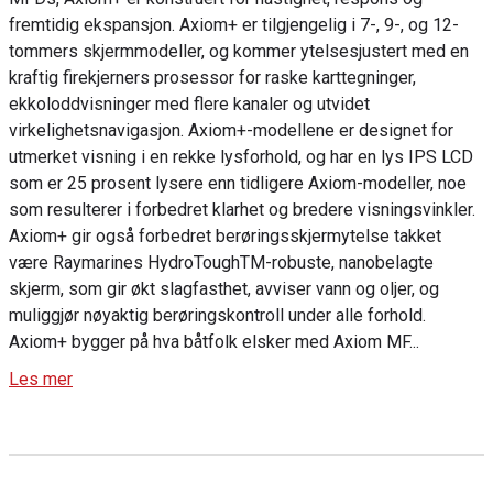
fremtidig ekspansjon. Axiom+ er tilgjengelig i 7-, 9-, og 12-
tommers skjermmodeller, og kommer ytelsesjustert med en
kraftig firekjerners prosessor for raske karttegninger,
ekkoloddvisninger med flere kanaler og utvidet
virkelighetsnavigasjon. Axiom+-modellene er designet for
utmerket visning i en rekke lysforhold, og har en lys IPS LCD
som er 25 prosent lysere enn tidligere Axiom-modeller, noe
som resulterer i forbedret klarhet og bredere visningsvinkler.
Axiom+ gir også forbedret berøringsskjermytelse takket
være Raymarines HydroToughTM-robuste, nanobelagte
skjerm, som gir økt slagfasthet, avviser vann og oljer, og
muliggjør nøyaktig berøringskontroll under alle forhold.
Axiom+ bygger på hva båtfolk elsker med Axiom MF...
Les mer