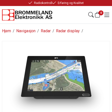
Radiokontroll
Erfaring og Kvalitet
0
Hjem
/
Navigasjon
/
Radar
/
Radar display
/