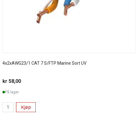
4x2xAWG23/1 CAT 7 S/FTP Marine Sort UV
S
kr 58,00
k
På lager
Kjøp