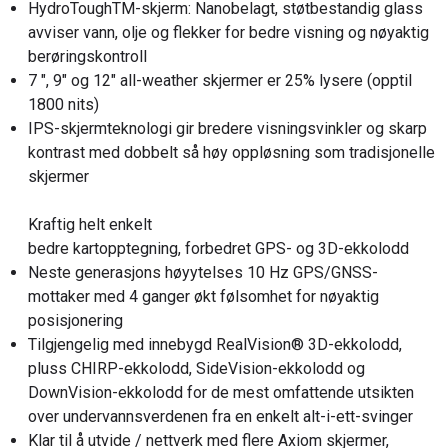
HydroToughTM-skjerm: Nanobelagt, støtbestandig glass
avviser vann, olje og flekker for bedre visning og nøyaktig
berøringskontroll
7 ", 9" og 12" all-weather skjermer er 25% lysere (opptil
1800 nits)
IPS-skjermteknologi gir bredere visningsvinkler og skarp
kontrast med dobbelt så høy oppløsning som tradisjonelle
skjermer
Kraftig helt enkelt
bedre kartopptegning, forbedret GPS- og 3D-ekkolodd
Neste generasjons høyytelses 10 Hz GPS/GNSS-
mottaker med 4 ganger økt følsomhet for nøyaktig
posisjonering
Tilgjengelig med innebygd RealVision® 3D-ekkolodd,
pluss CHIRP-ekkolodd, SideVision-ekkolodd og
DownVision-ekkolodd for de mest omfattende utsikten
over undervannsverdenen fra en enkelt alt-i-ett-svinger
Klar til å utvide / nettverk med flere Axiom skjermer,