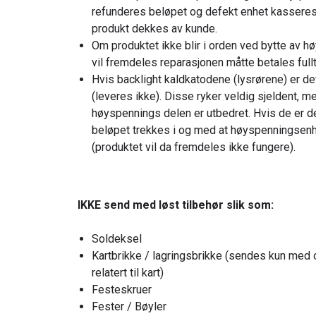
refunderes beløpet og defekt enhet kasseres l
produkt dekkes av kunde.
Om produktet ikke blir i orden ved bytte av hø
vil fremdeles reparasjonen måtte betales fullt
Hvis backlight kaldkatodene (lysrørene) er de
(leveres ikke). Disse ryker veldig sjeldent, m
høyspennings delen er utbedret. Hvis de er d
beløpet trekkes i og med at høyspenningsenhet
(produktet vil da fremdeles ikke fungere).
IKKE send med løst tilbehør slik som:
Soldeksel
Kartbrikke / lagringsbrikke (sendes kun med o
relatert til kart)
Festeskruer
Fester / Bøyler