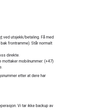
et
ved utsjekk/betaling. Få med
 bak frontramme). Står normalt
oss direkte.
te mottaker mobilnummer: (+47)
e.
gsnummer etter at dere har
perasjon. Vi tar ikke backup av