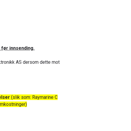
 før innsending.
ektronikk AS dersom dette mot
relser
(slik som: Raymarine C
 omkostninger)