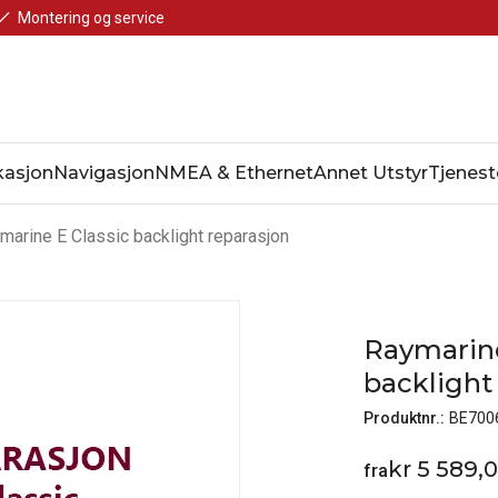
Montering og service
asjon
Navigasjon
NMEA & Ethernet
Annet Utstyr
Tjenest
marine E Classic backlight reparasjon
Raymarine
backlight
Produktnr.:
BE700
kr 5 589,
fra