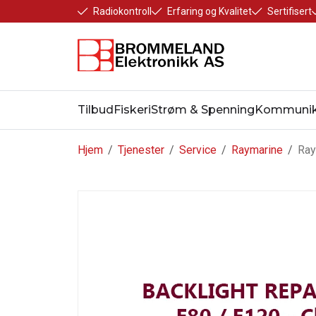
Radiokontroll
Erfaring og Kvalitet
Sertifisert
Tilbud
Fiskeri
Strøm & Spenning
Kommunik
Hjem
/
Tjenester
/
Service
/
Raymarine
/
Ray