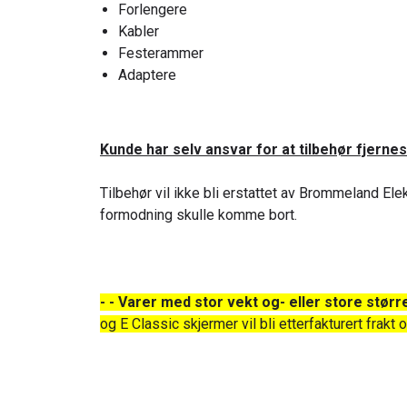
Forlengere
Kabler
Festerammer
Adaptere
Kunde har selv ansvar for at tilbehør fjernes
Tilbehør vil ikke bli erstattet av Brommeland El
formodning skulle komme bort.
- - Varer med stor vekt og- eller store stør
og E Classic skjermer vil bli etterfakturert frakt