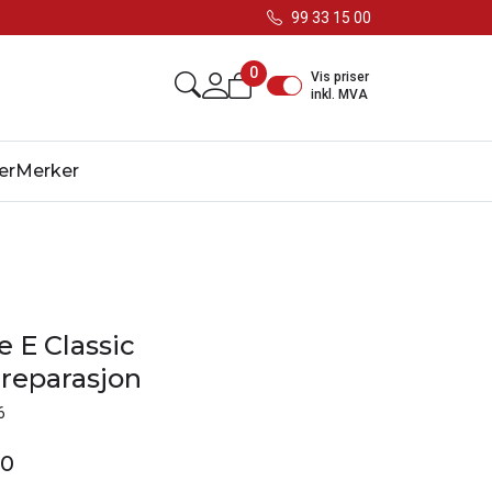
99 33 15 00
0
Vis priser
inkl. MVA
er
Merker
 E Classic
 reparasjon
6
00