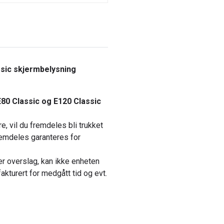
ssic skjermbelysning
E80 Classic og E120 Classic
, vil du fremdeles bli trukket
fremdeles garanteres for
ler overslag, kan ikke enheten
fakturert for medgått tid og evt.