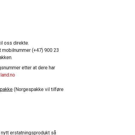
il oss direkte.
årt mobilnummer (+47) 900 23
pakken.
gsnummer etter at dere har
land.no
spakke
(Norgespakke vil tilføre
 nytt erstatningsprodukt så