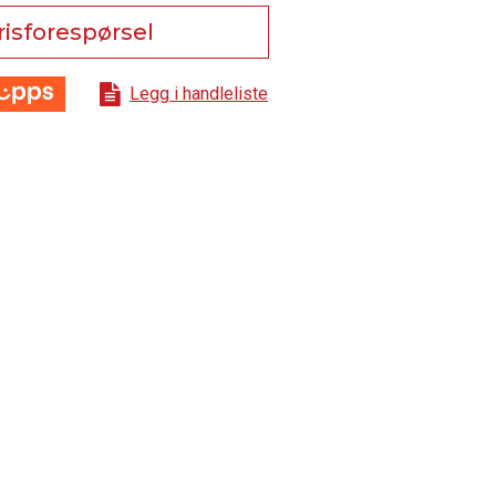
risforespørsel
Legg i handleliste